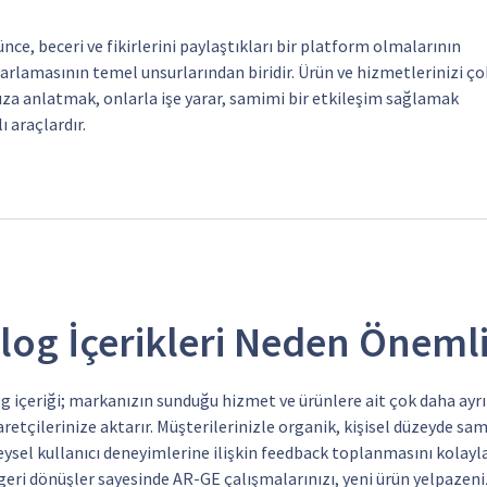
ünce, beceri ve fikirlerini paylaştıkları bir platform olmalarının
azarlamasının temel unsurlarından biridir. Ürün ve hizmetlerinizi ço
nıza anlatmak, onlarla işe yarar, samimi bir etkileşim sağlamak
 araçlardır.
log İçerikleri Neden Önemli
g içeriği; markanızın sunduğu hizmet ve ürünlere ait çok daha ayrın
aretçilerinize aktarır. Müşterilerinizle organik, kişisel düzeyde sa
eysel kullanıcı deneyimlerine ilişkin feedback toplanmasını kolayla
geri dönüşler sayesinde AR-GE çalışmalarınızı, yeni ürün yelpazenizi,