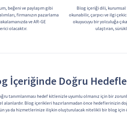
rum, beğeni ve paylaşım gibi
Blog içeriği dili, kurumsal
 alımları, firmanızın pazarlama
okunabilir, çarpıcı ve ilgi çek
i yakalamanızda ve AR-GE
okuyucuyu bir yolculuğa çık
rici olacaktır.
ulaştıran, sürükl
og İçeriğinde Doğru Hedefl
doğru tanımlanması hedef kitlenizle uyumlu olmanız için bir zorunl
el alanlardır. Blog içerikleri hazırlanmadan önce hedeflerinizin
rün ya da hizmetlerinize ilişkin oluşturulacak nitelikli bir blog içi