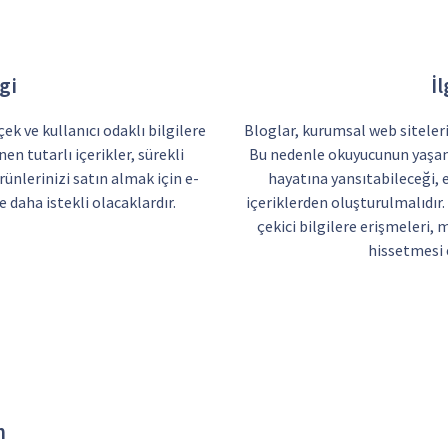
gi
İl
ek ve kullanıcı odaklı bilgilere
Bloglar, kurumsal web sitelerin
en tutarlı içerikler, sürekli
Bu nedenle okuyucunun yaşamı
rünlerinizi satın almak için e-
hayatına yansıtabileceği, eğ
 daha istekli olacaklardır.
içeriklerden oluşturulmalıdır. 
çekici bilgilere erişmeleri,
hissetmesi e
m