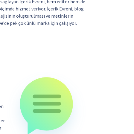
ı sağlayan İçerik Evreni, hem editör hem de
içimde hizmet veriyor. İçerik Evreni, blog
atejisinin oluşturulması ve metinlerin
’de pek çok ünlü marka için çalışıyor.
en
ler
n