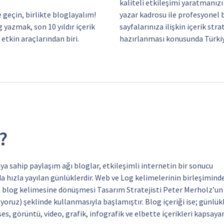
kaliteli etkileşimi yaratmanız
 geçin, birlikte bloglayalım!
yazar kadrosu ile profesyonel b
g yazmak, son 10 yıldır içerik
sayfalarınıza ilişkin içerik str
tkin araçlarından biri.
hazırlanması konusunda Türkiye
?
ya sahip paylaşım ağı bloglar, etkileşimli internetin bir sonucu
a hızla yayılan günlüklerdir. Web ve Log kelimelerinin birleşimind
 blog kelimesine dönüşmesi Tasarım Stratejisti Peter Merholz’un
yoruz) şeklinde kullanmasıyla başlamıştır. Blog içeriği ise; günlük
s, görüntü, video, grafik, infografik ve elbette içerikleri kapsaya