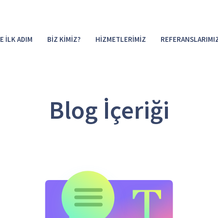
E İLK ADIM
BİZ KİMİZ?
HİZMETLERİMİZ
REFERANSLARIMI
Blog İçeriği