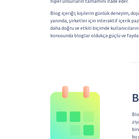
hiper unsurların tamamını ifade eder.
Blog içeriği; kişilerin günlük deneyim, düş
yanında, şirketler için interaktif içerik p
daha doğru ve etkili biçimde kullanıcıları
konusunda bloglar oldukça güçlü ve faydalı
B
Blo
ziy
bir
bu 