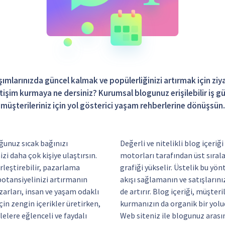
ımlarınızda güncel kalmak ve popülerliğinizi artırmak için ziya
etişim kurmaya ne dersiniz? Kurumsal blogunuz erişilebilir iş 
müşterileriniz için yol gösterici yaşam rehberlerine dönüşsün.
uğunuz sıcak bağınızı
Değerli ve nitelikli blog içeri
zi daha çok kişiye ulaştırsın.
motorları tarafından üst sırala
irleştirebilir, pazarlama
grafiği yükselir. Üstelik bu yön
potansiyelinizi artırmanın
akışı sağlamanın ve satışlarını
azarları, insan ve yaşam odaklı
de artırır. Blog içeriği, müşter
çin zengin içerikler üretirken,
kurmanızın da organik bir yolu
lelere eğlenceli ve faydalı
Web siteniz ile blogunuz arasın